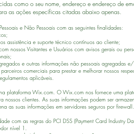
ecidas como o seu nome, endereço e endereço de ema
para as ações específicas citadas abaixo apenas.
essoais e Não Pessoais com as seguintes finalidades:
ços;
os assistência e suporte técnico contínuos ao cliente;
com nossos Visitantes e Usuários com avisos gerais ou per
nais;
 agregados e outras informações não pessoais agregadas e/
parceiros comerciais para prestar e melhorar nossos respec
regulamentos aplicáveis.
a plataforma Wix.com. O Wix.com nos fornece uma plataf
ara nossos clientes. As suas informações podem ser arma
 as suas informações em servidores seguros por firewall
de com as regras do PCI DSS (Payment Card Industry Data
dor nível 1.