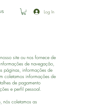
Log In
IS
osso site ou nos fornece de
r informações de navegação,
as páginas, informações de
ém coletamos informações de
etalhes de pagamento
ções e perfil pessoal.
, nós coletamos as