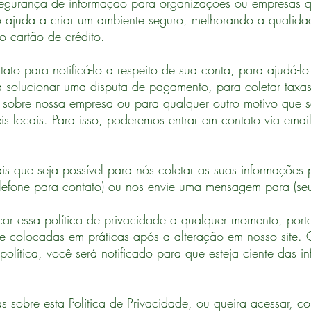
egurança de informação para organizações ou empresas 
o ajuda a criar um ambiente seguro, melhorando a qualida
o cartão de crédito.
to para notificá-lo a respeito de sua conta, para ajudá-l
a solucionar uma disputa de pagamento, para coletar taxas
 sobre nossa empresa ou para qualquer outro motivo que se
is locais. Para isso, poderemos entrar em contato via emai
 que seja possível para nós coletar as suas informações p
(telefone para contato) ou nos envie uma mensagem para (s
car essa política de privacidade a qualquer momento, port
te colocadas em práticas após a alteração em nosso site.
 política, você será notificado para que esteja ciente das
s sobre esta Política de Privacidade, ou queira acessar, cor