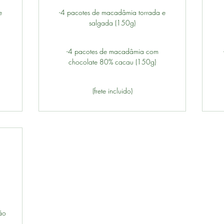
e
-4 pacotes de macadâmia torrada e
salgada (150g)
-4 pacotes de macadâmia com
chocolate 80% cacau (150g)
(frete incluido)
10R$
ão