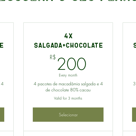
4x
e
Salgada+Chocolate
90R$
200R$
200
R$
Every month
 4
4 pacotes de macadâmia salgada e 4
3
de chocolate 80% cacau
Valid for 3 months
Selecionar