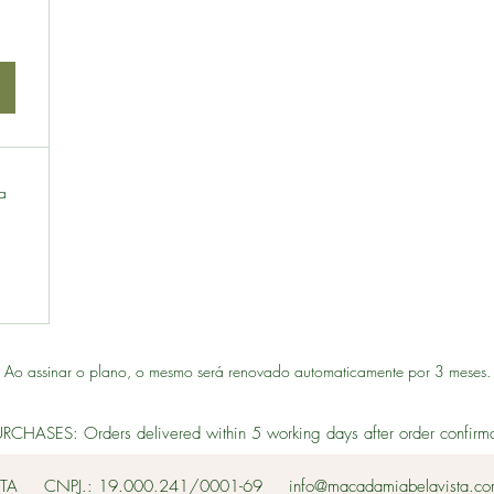
a
Ao assinar o plano, o mesmo será renovado automaticamente por 3 meses.
HASES: Orders delivered within 5 working days after order confirmati
TA
CNPJ.: 19.000.241/0001-69
info@macadamiabelavista.co