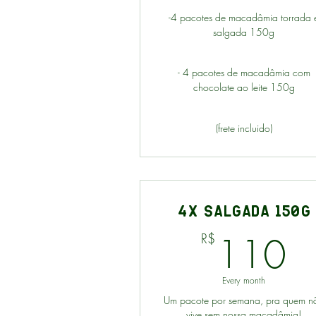
-4 pacotes de macadâmia torrada 
salgada 150g
- 4 pacotes de macadâmia com
chocolate ao leite 150g
(frete incluido)
4x Salgada 150g
1
110
R$
Every month
Um pacote por semana, pra quem n
vive sem nossa macadâmia!