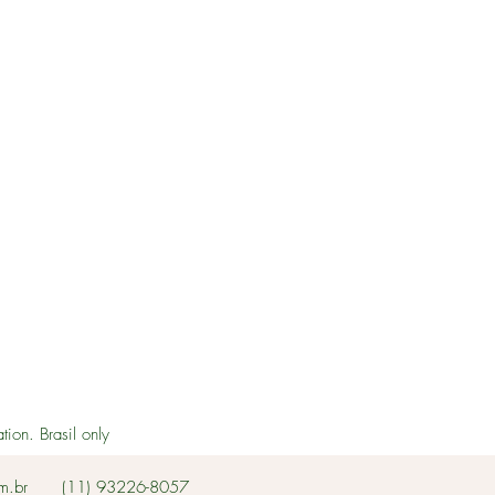
on. Brasil only
m.br
(11) 93226-8057