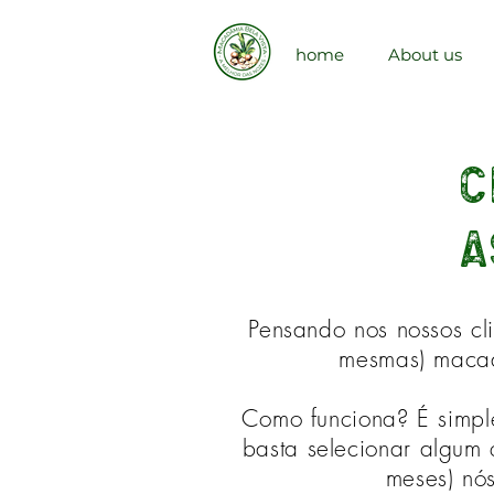
home
About us
C
a
Pensando nos nossos cl
mesmas) macad
Como funciona? É simpl
basta selecionar algum 
meses) nó