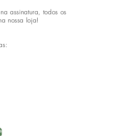
na assinatura, todos os
na nossa loja!
as:
o