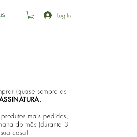
Log In
IS
omprar (quase sempre as
 ASSINATURA
.
 produtos mais pedidos,
emana do mês (durante 3
 sua casa!