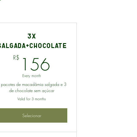
3x
Salgada+Chocolate
156R$
156
R$
Every month
 pacotes de macadâmia salgada e 3
de chocolate sem açúcar
Valid for 3 months
Selecionar