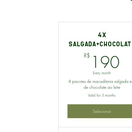
4x
Salgada+Chocolat
1
190
R$
Every month
4 pacotes de macadâmia salgada e
de chocolate ao leite
Valid for 3 months
Selecionar