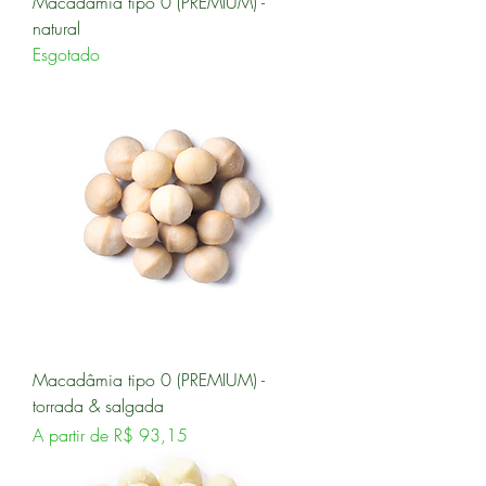
Macadâmia tipo 0 (PREMIUM) -
natural
Esgotado
Macadâmia tipo 0 (PREMIUM) -
torrada & salgada
Preço promocional
A partir de
R$ 93,15