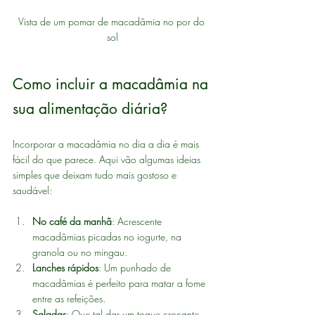
Vista de um pomar de macadâmia no por do 
sol
Como incluir a macadâmia na 
sua alimentação diária?
Incorporar a macadâmia no dia a dia é mais 
fácil do que parece. Aqui vão algumas ideias 
simples que deixam tudo mais gostoso e 
saudável:
No café da manhã
: Acrescente 
macadâmias picadas no iogurte, na 
granola ou no mingau.
Lanches rápidos
: Um punhado de 
macadâmias é perfeito para matar a fome 
entre as refeições.
Saladas
: Que tal dar um toque crocante 