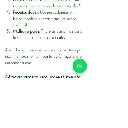
nas saladas com macadâmias tostadas?
Receitas doces
: Use macadâmias em 
bolos, cookies e tortas para um sabor 
especial.
Molhos e patês
: Triture as castanhas para 
fazer molhos cremosos e nutritivos.
Além disso, o óleo de macadâmia é ótimo para 
cozinhar, pois tem um ponto de fumaça alto e 
um sabor suave.
Macadâmia: um investimento 
para a saúde e o paladar
Investir em alimentos naturais e nutritivos é 
sempre uma boa escolha. A macadâmia, além 
de saborosa, traz muitos benefícios que ajudam 
a manter o corpo saudável e cheio de energia. 
Aqui é possível encontrar opções de qualidade 