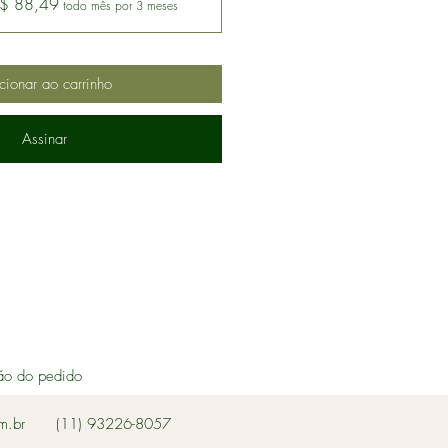
 R$ 88,49
todo mês por 3 meses
cionar ao carrinho
Assinar
ão do pedido
m.br
(11) 93226-8057