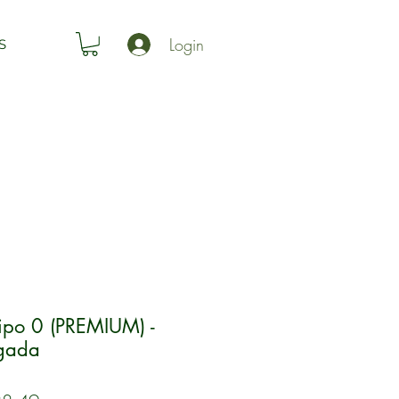
Login
S
po 0 (PREMIUM) -
lgada