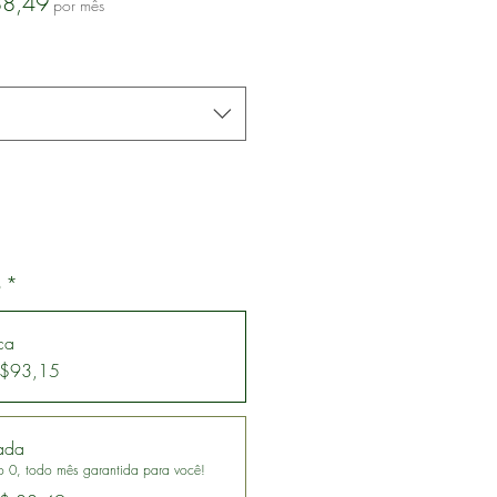
Preço
88,49
por mês
promocional
o
*
ca
 R$93,15
ada
Macadâmia tipo 0, todo mês garantida para você!