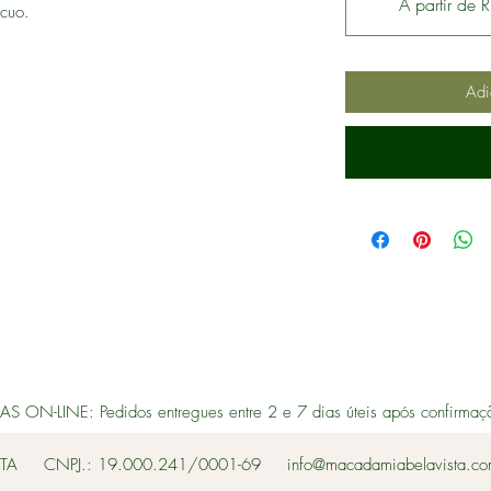
A partir de
cuo.
Adi
 ON-LINE: Pedidos entregues entre 2 e 7 dias úteis após confirmaç
TA
CNPJ.: 19.000.241/0001-69
info@macadamiabelavista.co