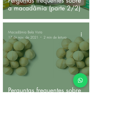
Perguntas frequentes sobre
a macadâmia (parte 2/2)
Macadâmia Bela Vista
17 de nov. de 2021
2 min de leitura
Perguntas frequentes sobre
a macadâmia (parte 1/2)
PARA COMPRAS ON-LINE: Pedidos entregues entre 2
e 7 dias úteis após confirmação do pedido